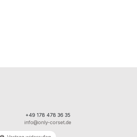
+49 178 478 36 35
info@only-corset.de
Vertrag widerrufen