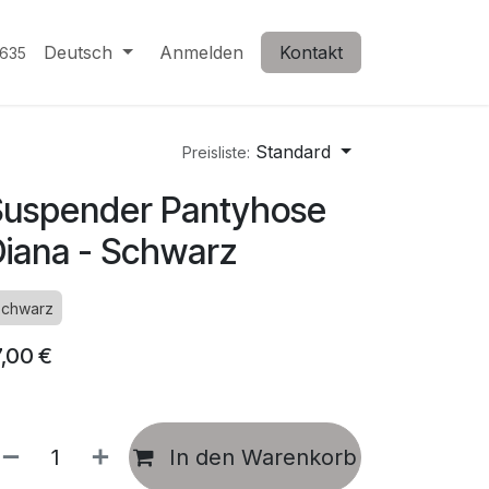
Deutsch
Anmelden
Kontakt
635
Standard
Preisliste:
Suspender Pantyhose
iana - Schwarz
chwarz
7,00
€
In den Warenkorb