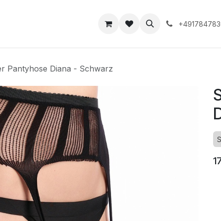
takt
+491784783
r Pantyhose Diana - Schwarz
D
S
1