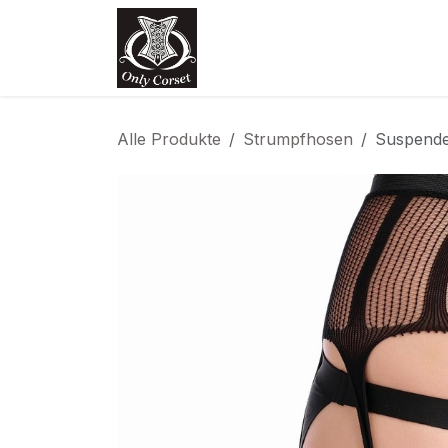
Zum Inhalt springen
Home
Shop
Termin
Kon
Alle Produkte
Strumpfhosen
Suspende