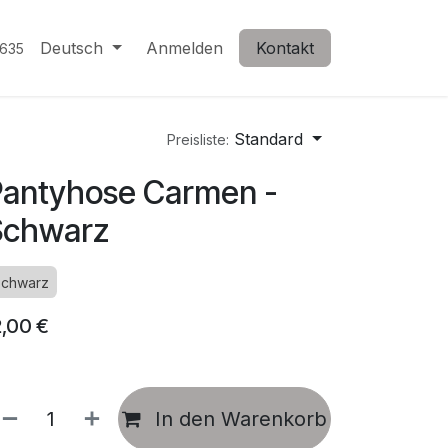
Deutsch
Anmelden
Kontakt
635
Standard
Preisliste:
antyhose Carmen -
Schwarz
chwarz
2,00
€
In den Warenkorb