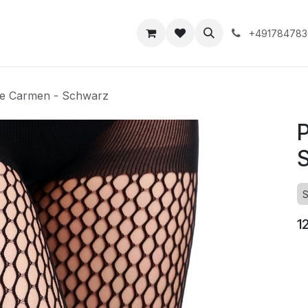
takt
+491784783
e Carmen - Schwarz
P
S
1