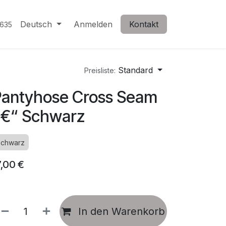
Deutsch
Anmelden
Kontakt
635
Standard
Preisliste:
antyhose Cross Seam
â€“ Schwarz
chwarz
7,00
€
In den Warenkorb