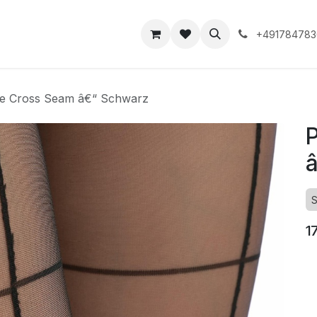
takt
+491784783
e Cross Seam â€“ Schwarz
P
S
1