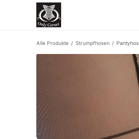
Zum Inhalt springen
Home
Shop
Termin
Kon
Alle Produkte
Strumpfhosen
Pantyhos