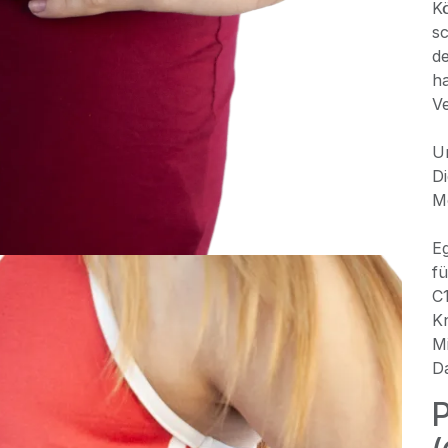
K
sc
de
ha
Ve
Un
Di
Mo
Eg
f
C1
Kn
Mi
D
P