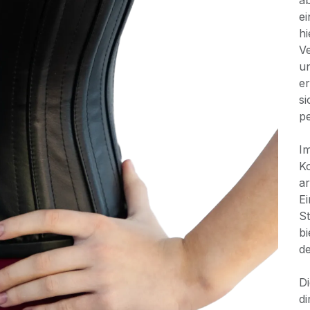
ab
ei
hi
Ve
u
er
s
pe
I
Ko
ar
Ei
St
bi
de
Di
di