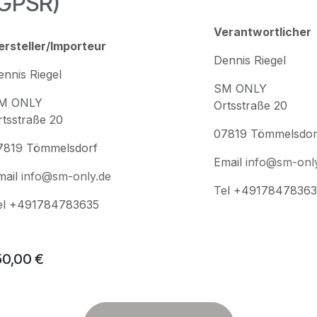
(GPSR)
Verantwortlicher
ersteller/Importeur
Dennis Riegel
ennis Riegel
SM ONLY
M ONLY
Ortsstraße 20
rtsstraße 20
07819 Tömmelsdor
7819 Tömmelsdorf
Email
info@sm-onl
mail
info@sm-only.de
Tel +49178478363
el +491784783635
50,00
€