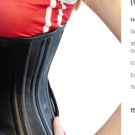
H
D
S
O
0
E
T
1