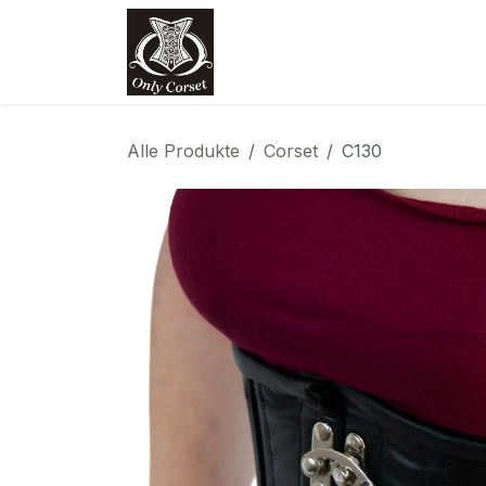
Zum Inhalt springen
Home
Shop
Termin
Kon
Alle Produkte
Corset
C130