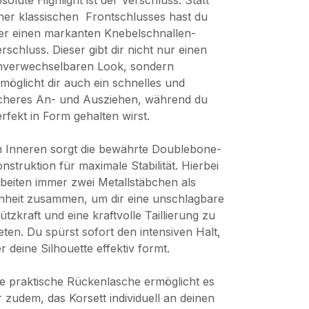
solute Highlight ist der Verschluss: Statt
ner klassischen Frontschlusses hast du
er einen markanten Knebelschnallen-
rschluss. Dieser gibt dir nicht nur einen
nverwechselbaren Look, sondern
möglicht dir auch ein schnelles und
icheres An- und Ausziehen, während du
rfekt in Form gehalten wirst.
m Inneren sorgt die bewährte Doublebone-
nstruktion für maximale Stabilität. Hierbei
beiten immer zwei Metallstäbchen als
nheit zusammen, um dir eine unschlagbare
ützkraft und eine kraftvolle Taillierung zu
eten. Du spürst sofort den intensiven Halt,
r deine Silhouette effektiv formt.
e praktische Rückenlasche ermöglicht es
r zudem, das Korsett individuell an deinen