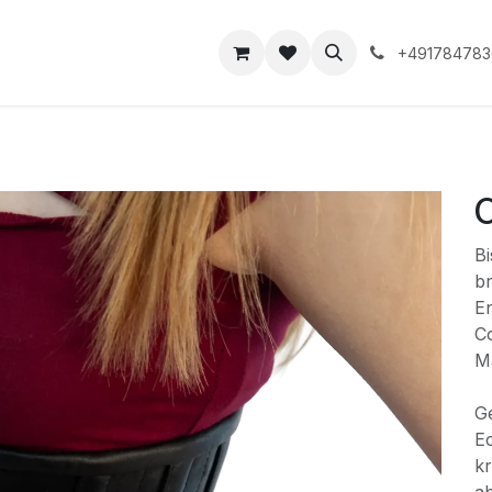
takt
+491784783
Bi
br
E
Co
M
G
Ec
kr