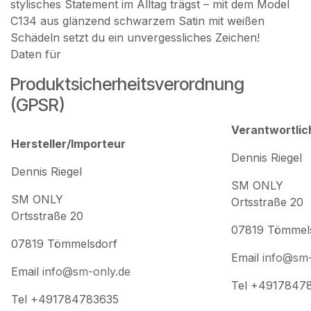
stylisches Statement im Alltag trägst – mit dem Model
C134 aus glänzend schwarzem Satin mit weißen
Schädeln setzt du ein unvergessliches Zeichen!
Daten für
Produktsicherheitsverordnung
(GPSR)
Verantwortlic
Hersteller/Importeur
Dennis Riegel
Dennis Riegel
SM ONLY
SM ONLY
Ortsstraße 20
Ortsstraße 20
07819 Tömmel
07819 Tömmelsdorf
Email
info@sm-
Email
info@sm-only.de
Tel +4917847
Tel +491784783635