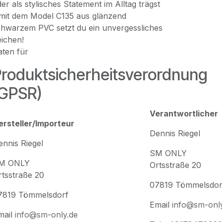
er als stylisches Statement im Alltag trägst
 mit dem Model C135 aus glänzend
hwarzem PVC setzt du ein unvergessliches
ichen!
aten für
roduktsicherheitsverordnung
(GPSR)
Verantwortlicher
ersteller/Importeur
Dennis Riegel
ennis Riegel
SM ONLY
M ONLY
Ortsstraße 20
rtsstraße 20
07819 Tömmelsdor
7819 Tömmelsdorf
Email
info@sm-onl
mail
info@sm-only.de