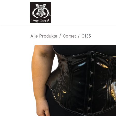
Zum Inhalt springen
Home
Shop
Termin
Kon
Alle Produkte
Corset
C135