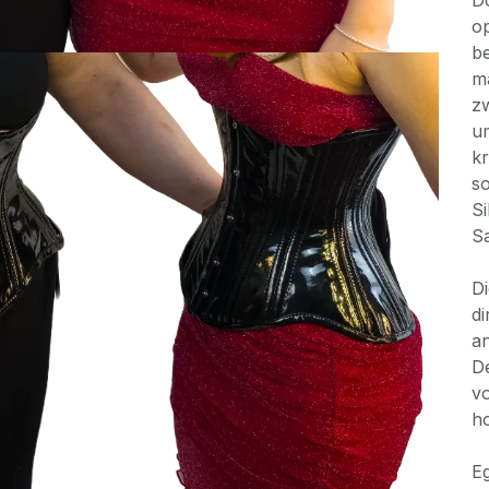
Do
op
b
ma
zw
um
kr
so
Si
S
Di
di
an
De
vo
ho
Eg