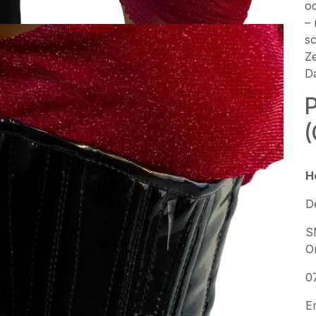
od
–
sc
Ze
D
P
H
D
S
O
0
E