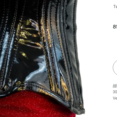
T
8
Al
30
Ve