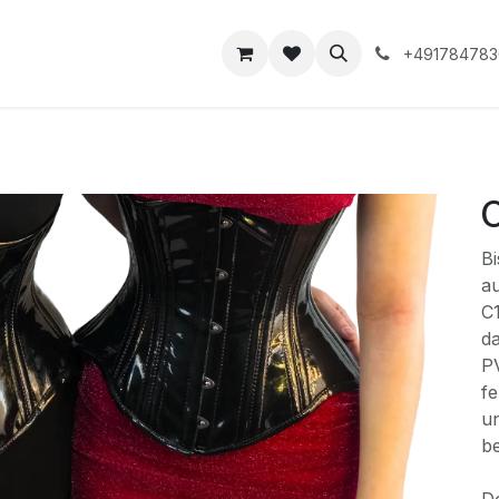
takt
+491784783
Bi
au
C1
d
PV
fe
un
be