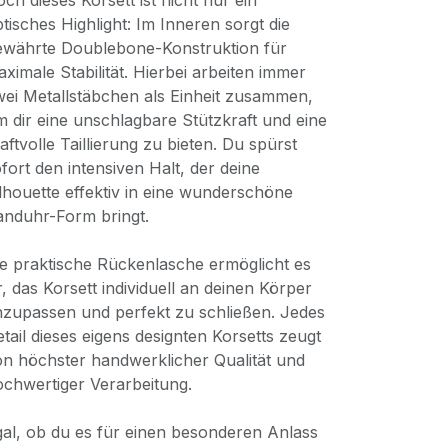
ch dieses Korsett ist nicht nur ein
tisches Highlight: Im Inneren sorgt die
ewährte Doublebone-Konstruktion für
ximale Stabilität. Hierbei arbeiten immer
ei Metallstäbchen als Einheit zusammen,
 dir eine unschlagbare Stützkraft und eine
aftvolle Taillierung zu bieten. Du spürst
fort den intensiven Halt, der deine
lhouette effektiv in eine wunderschöne
anduhr-Form bringt.
e praktische Rückenlasche ermöglicht es
r, das Korsett individuell an deinen Körper
zupassen und perfekt zu schließen. Jedes
tail dieses eigens designten Korsetts zeugt
n höchster handwerklicher Qualität und
chwertiger Verarbeitung.
al, ob du es für einen besonderen Anlass